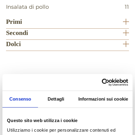
Insalata di pollo
11
Primi
Secondi
Dolci
PRENOTA
Consenso
Dettagli
Informazioni sui cookie
Riserva subito il tuo tavolo
Prenota il tuo tavolo a Taverna Paradiso e
Questo sito web utilizza i cookie
lasciati conquistare dai sapori autentici della
Utilizziamo i cookie per personalizzare contenuti ed